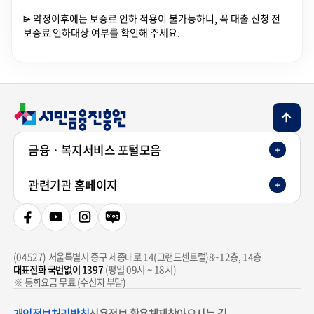
⩥ 약정이후에는 보증료 인하 적용이 불가능하니, 꼭 대출 신청 전
보증료 인하대상 여부를 확인해 주세요.
TOP 버튼
금융ㆍ복지서비스 포털모음
관련기관 홈페이지
페이스북
유튜브
인스타그램
네이버 블로그
(04527)
서울특별시 중구 세종대로 14(그랜드센트럴)8~12층, 14층
대표전화 국번없이 1397
(평일 09시 ~ 18시)
※ 통화요금 무료 (수신자 부담)
개인정보처리방침
신용정보 활용체제
찾아오시는 길