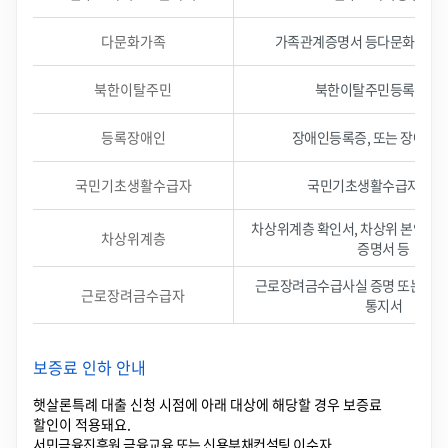
배
려
대
상
자
다문화가족
가족관계증명서 등다문화가족 
준
비
서
류
표
북한이탈주민
북한이탈주민등록확인
-
사
회
적
배
등록장애인
장애인등록증, 또는 장애인
려
대
상
자
기
준
국민기초생활수급자
국민기초생활수급자 증
,
제
출
서
차상위계층 확인서, 차상위 본인부
류
로
차상위계층
구
증명서 등
성
됨
근로장려금수급사실 증명 또는근로
근로장려금수급자
통지서
보증료 인하 안내
햇살론특례 대출 신청 시점에 아래 대상에 해당할 경우 보증료
할인이 적용돼요.
서민금융진흥원 금융교육 또는 신용부채컨설팅 이수자,