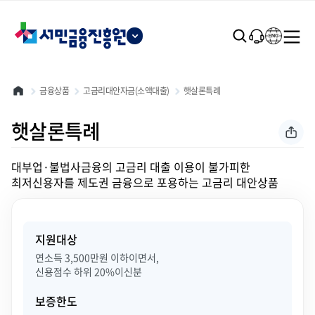
본문 바로가기
금융상품
고금리대안자금(소액대출)
햇살론특례
햇살론특례
대부업·불법사금융의 고금리 대출 이용이 불가피한
최저신용자를 제도권 금융으로 포용하는 고금리 대안상품
지원대상
연소득 3,500만원 이하이면서,
신용점수 하위 20%이신분
보증한도