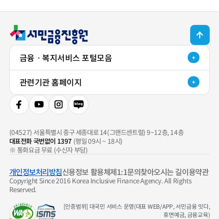
TOP 버튼
금융ㆍ복지서비스 포털모음
관련기관 홈페이지
페이스북 새 창 열기
유튜브 새 창 열기
인스타그램 새 창 열기
네이버 블로그 새 창 열기
(04527) 서울특별시 중구 세종대로 14(그랜드센트럴) 9~12층, 14층
대표전화 국번없이 1397
(평일 09시 ~ 18시)
※ 통화요금 무료 (수신자 부담)
개인정보처리방침
신용정보 활용체제
1:1문의
찾아오시는 길
이용약관
Copyright Since 2016 Korea Inclusive Finance Agency. All Rights
Reserved.
[인증범위] 대국민 서비스 운영(대표 WEB/APP, 서민금융 잇다,
휴면예금, 금융교육)