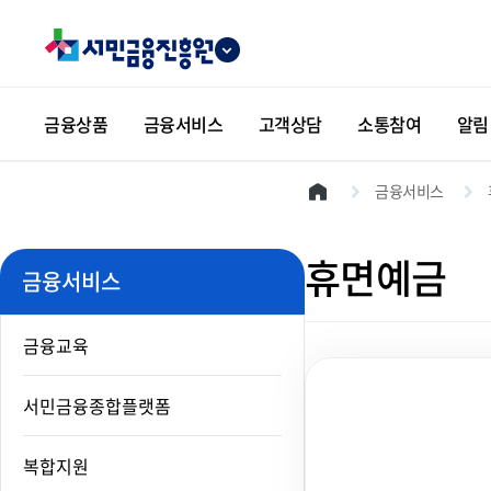
본문 바로가기
금융상품
금융서비스
고객상담
소통참여
알림
금융서비스
휴면예금
금융서비스
금융교육
서민금융종합플랫폼
복합지원