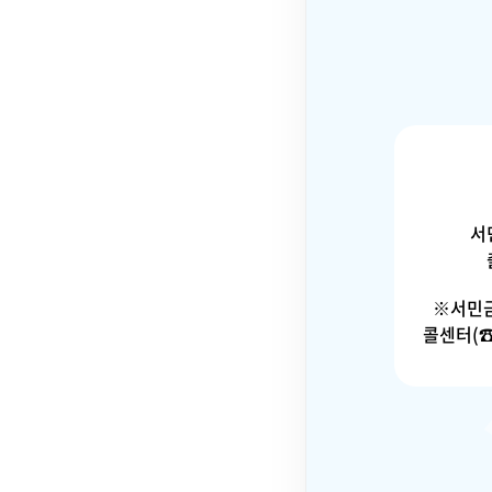
서
※서민
콜센터(☎