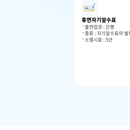
휴면자기앞수표
출연업권 : 은행
종류 : 자기앞수표의 
소멸시효 : 5년