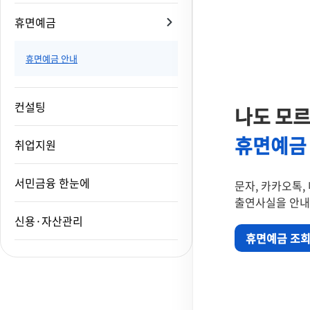
휴면예금
휴면예금 안내
컨설팅
나도 모르
휴면예금
취업지원
서민금융 한눈에
문자, 카카오톡,
출연사실을 안내
신용·자산관리
휴면예금 조회