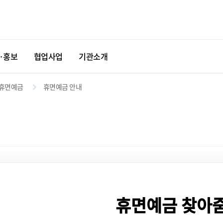
·홍보
협업사업
기관소개
휴면예금
휴면예금 안내
휴면예금 찾아