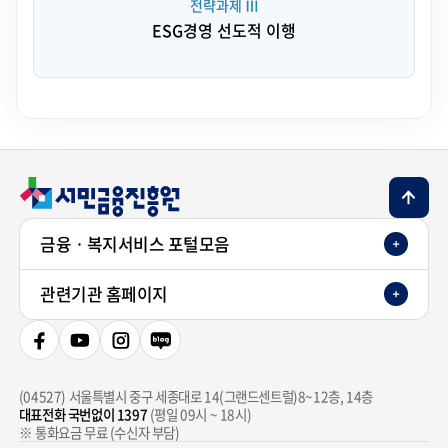
전략과제 Ⅲ
ESG경영 선도적 이행
TOP 버튼
금융ㆍ복지서비스 포털모음
관련기관 홈페이지
페이스북
유튜브
인스타그램
네이버 블로그
(04527)
서울특별시 중구 세종대로 14(그랜드센트럴)8~12층, 14층
대표전화 국번없이 1397
(평일 09시 ~ 18시)
※ 통화요금 무료 (수신자 부담)